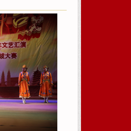
系我们
在线报名