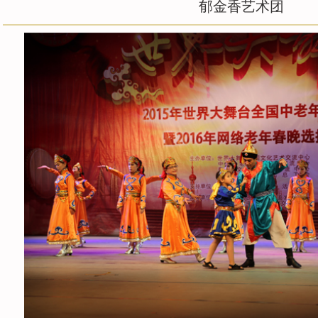
郁金香艺术团
团队风采
名誉顾问
精彩视频
联