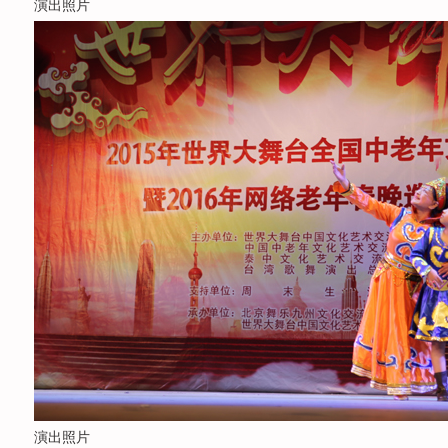
演出照片
演出照片